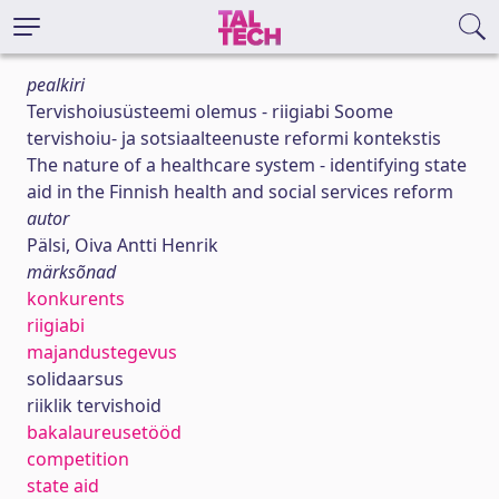
pealkiri
Tervishoiusüsteemi olemus - riigiabi Soome
tervishoiu- ja sotsiaalteenuste reformi kontekstis
The nature of a healthcare system - identifying state
aid in the Finnish health and social services reform
autor
Pälsi, Oiva Antti Henrik
märksõnad
konkurents
riigiabi
majandustegevus
solidaarsus
riiklik tervishoid
bakalaureusetööd
competition
state aid