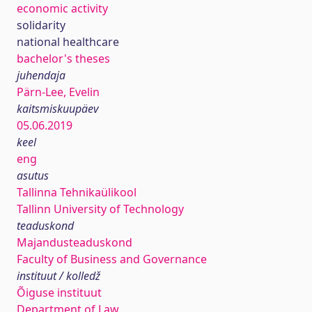
economic activity
solidarity
national healthcare
bachelor's theses
juhendaja
Pärn-Lee, Evelin
kaitsmiskuupäev
05.06.2019
keel
eng
asutus
Tallinna Tehnikaülikool
Tallinn University of Technology
teaduskond
Majandusteaduskond
Faculty of Business and Governance
instituut / kolledž
Õiguse instituut
Department of Law