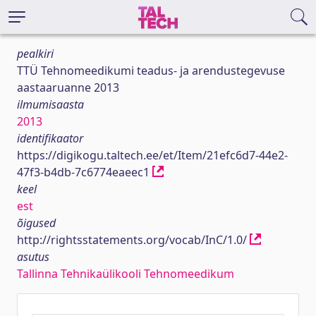
pealkiri
TTÜ Tehnomeedikumi teadus- ja arendustegevuse
aastaaruanne 2013
ilmumisaasta
2013
identifikaator
https://digikogu.taltech.ee/et/Item/21efc6d7-44e2-
47f3-b4db-7c6774eaeec1
keel
est
õigused
http://rightsstatements.org/vocab/InC/1.0/
asutus
Tallinna Tehnikaülikooli Tehnomeedikum