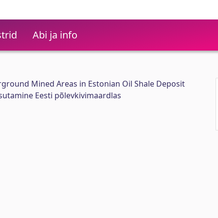
trid
Abi ja info
rground Mined Areas in Estonian Oil Shale Deposit
sutamine Eesti põlevkivimaardlas