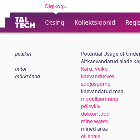
Digikogu
Otsing
Kollektsioonid
Regis
pealkiri
Potential Usage of Unde
Altkaevandatud alade ka
autor
Karu, Veiko
märksõnad
kaevandusvesi
soojuspump
kaevandatud maa
modelleerimine
põlevkivi
doktoritööd
mine water
mined area
oil shale