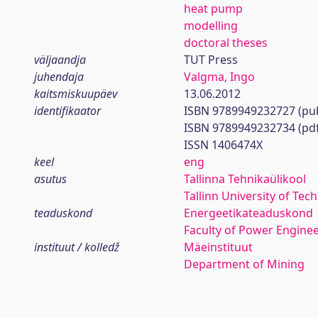
heat pump
modelling
doctoral theses
väljaandja
TUT Press
juhendaja
Valgma, Ingo
kaitsmiskuupäev
13.06.2012
identifikaator
ISBN 9789949232727 (pub
ISBN 9789949232734 (pd
ISSN 1406474X
keel
eng
asutus
Tallinna Tehnikaülikool
Tallinn University of Tec
teaduskond
Energeetikateaduskond
Faculty of Power Engine
instituut / kolledž
Mäeinstituut
Department of Mining