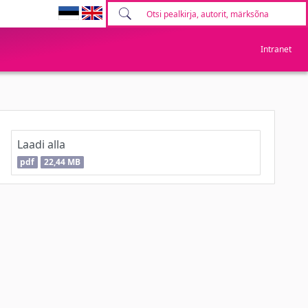
Intranet
Laadi alla
pdf
22,44 MB