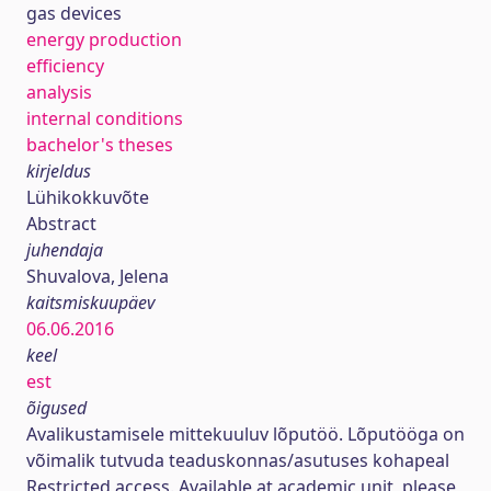
gas devices
energy production
efficiency
analysis
internal conditions
bachelor's theses
kirjeldus
Lühikokkuvõte
Abstract
juhendaja
Shuvalova, Jelena
kaitsmiskuupäev
06.06.2016
keel
est
õigused
Avalikustamisele mittekuuluv lõputöö. Lõputööga on
võimalik tutvuda teaduskonnas/asutuses kohapeal
Restricted access. Available at academic unit, please