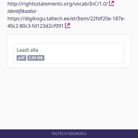
http://rightsstatements.org/vocab/InC/1.0/
identifikaator
https://digikogu.taltech.ee/et/Item/22fdf20e-187e-
40c2-80c3-fd123d2cf091
Laadi alla
pdf
2,99 MB
TALTECH DIGIKOGU