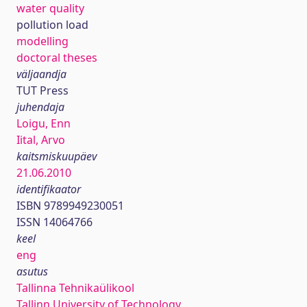
water quality
pollution load
modelling
doctoral theses
väljaandja
TUT Press
juhendaja
Loigu, Enn
Iital, Arvo
kaitsmiskuupäev
21.06.2010
identifikaator
ISBN 9789949230051
ISSN 14064766
keel
eng
asutus
Tallinna Tehnikaülikool
Tallinn University of Technology