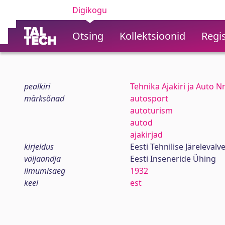
Digikogu
Otsing
Kollektsioonid
Regis
pealkiri
Tehnika Ajakiri ja Auto N
märksõnad
autosport
autoturism
autod
ajakirjad
kirjeldus
Eesti Tehnilise Järelevalv
väljaandja
Eesti Inseneride Ühing
ilmumisaeg
1932
keel
est