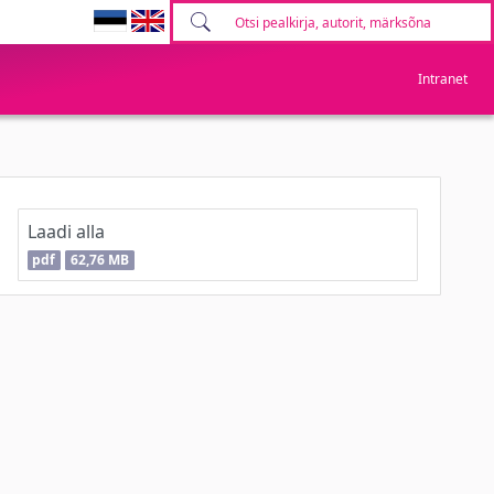
Intranet
Laadi alla
pdf
62,76 MB