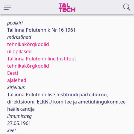
pealkiri
Tallinna Polütehnik Nr 16 1961
märksõnad
tehnikakõrgkoolid
üliõpilased
Tallinna Polütehniline Instituut
tehnikakõrgkoolid
Eesti
ajalehed
kirjeldus
Tallinna Polütehnilise Instituudi parteibüroo,
direktsiooni, ELKNÜ komitee ja ametiühingukomitee
häälekandja
ilmumisaeg
27.05.1961
keel