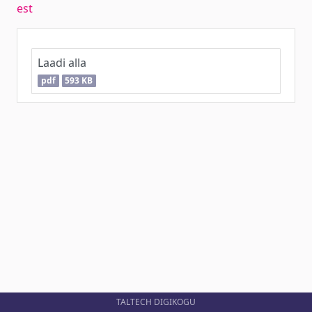
est
Laadi alla
pdf
593 KB
TALTECH DIGIKOGU