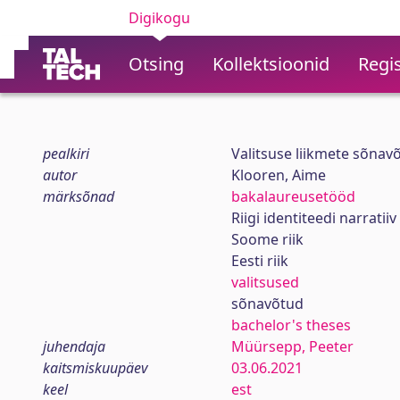
Digikogu
Otsing
Kollektsioonid
Regis
pealkiri
Valitsuse liikmete sõnavõ
autor
Klooren, Aime
märksõnad
bakalaureusetööd
Riigi identiteedi narratiiv
Soome riik
Eesti riik
valitsused
sõnavõtud
bachelor's theses
juhendaja
Müürsepp, Peeter
kaitsmiskuupäev
03.06.2021
keel
est