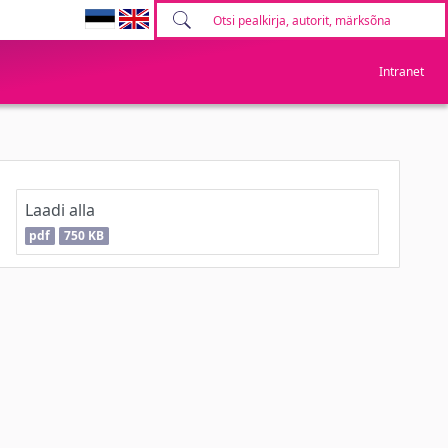
Intranet
Laadi alla
pdf
750 KB