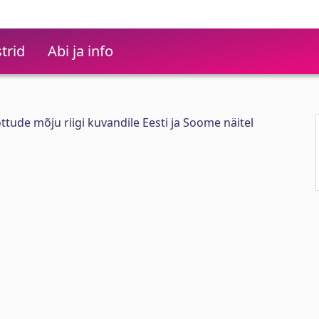
trid
Abi ja info
ttude mõju riigi kuvandile Eesti ja Soome näitel