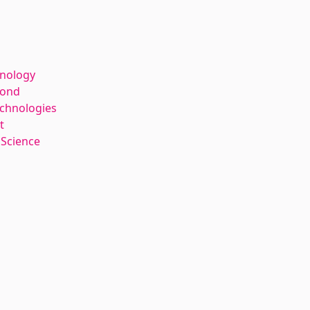
hnology
kond
echnologies
t
 Science