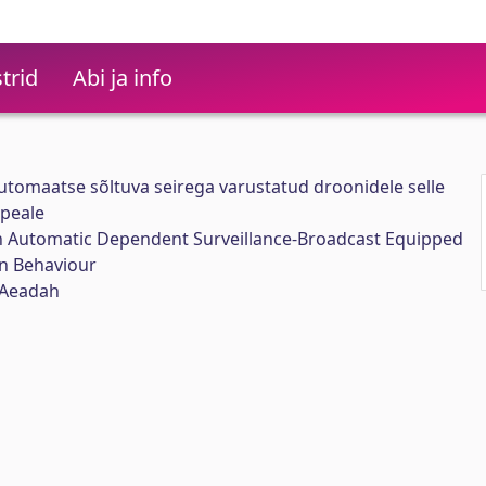
trid
Abi ja info
tomaatse sõltuva seirega varustatud droonidele selle
 peale
on Automatic Dependent Surveillance-Broadcast Equipped
n Behaviour
 Aeadah