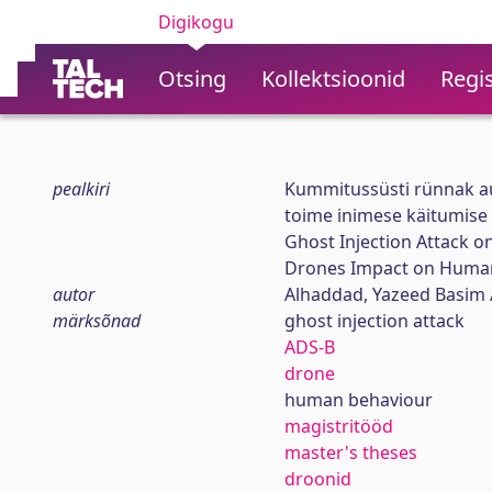
Digikogu
Otsing
Kollektsioonid
Regis
pealkiri
Kummitussüsti rünnak au
toime inimese käitumise
Ghost Injection Attack 
Drones Impact on Huma
autor
Alhaddad, Yazeed Basim
märksõnad
ghost injection attack
ADS-B
drone
human behaviour
magistritööd
master's theses
droonid