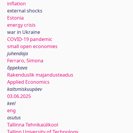
inflation
external shocks
Estonia
energy crisis
war in Ukraine
COVID-19 pandemic
small open economies
juhendaja
Ferraro, Simona
õppekava
Rakenduslik majandusteadus
Applied Economics
kaitsmiskuupäev
03.06.2025
keel
eng
asutus
Tallinna Tehnikaülikool
Tallinn University of Technology