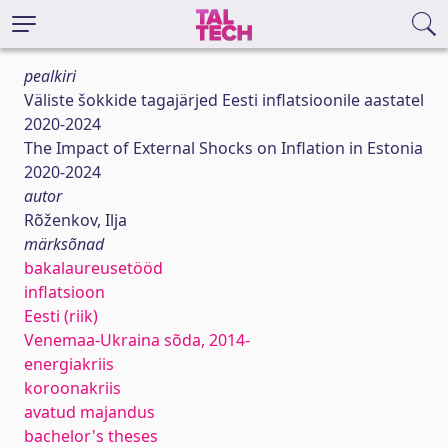
pealkiri
Väliste šokkide tagajärjed Eesti inflatsioonile aastatel
2020-2024
The Impact of External Shocks on Inflation in Estonia
2020-2024
autor
Rõženkov, Ilja
märksõnad
bakalaureusetööd
inflatsioon
Eesti (riik)
Venemaa-Ukraina sõda, 2014-
energiakriis
koroonakriis
avatud majandus
bachelor's theses