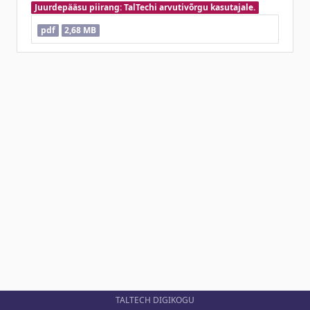
Juurdepääsu piirang: TalTechi arvutivõrgu kasutajale.
pdf
2,68 MB
TALTECH DIGIKOGU