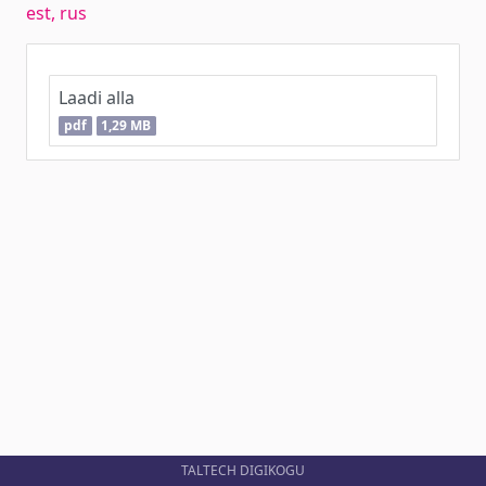
est, rus
Laadi alla
pdf
1,29 MB
TALTECH DIGIKOGU