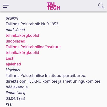
pealkiri
Tallinna Polütehnik Nr 9 1953
märksõnad
tehnikakõrgkoolid
üliõpilased
Tallinna Polütehniline Instituut
tehnikakõrgkoolid
Eesti
ajalehed
kirjeldus
Tallinna Polütehnilise Instituudi parteibüroo,
direktsiooni, ELKNÜ komitee ja ametiühingukomitee
häälekandja
ilmumisaeg
03.04.1953
keel