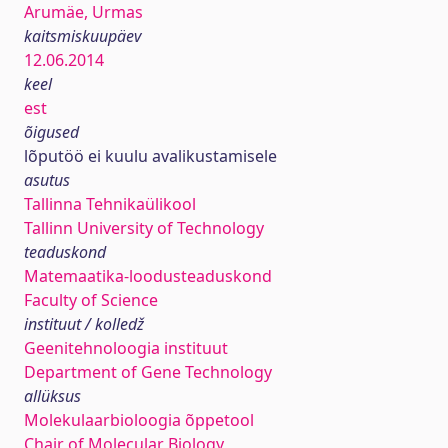
Arumäe, Urmas
kaitsmiskuupäev
12.06.2014
keel
est
õigused
lõputöö ei kuulu avalikustamisele
asutus
Tallinna Tehnikaülikool
Tallinn University of Technology
teaduskond
Matemaatika-loodusteaduskond
Faculty of Science
instituut / kolledž
Geenitehnoloogia instituut
Department of Gene Technology
allüksus
Molekulaarbioloogia õppetool
Chair of Molecular Biology