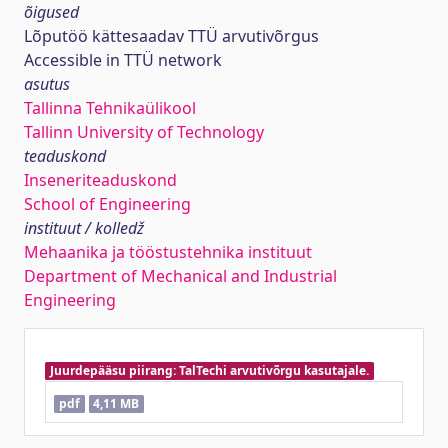
õigused
Lõputöö kättesaadav TTÜ arvutivõrgus
Accessible in TTÜ network
asutus
Tallinna Tehnikaülikool
Tallinn University of Technology
teaduskond
Inseneriteaduskond
School of Engineering
instituut / kolledž
Mehaanika ja tööstustehnika instituut
Department of Mechanical and Industrial
Engineering
Juurdepääsu piirang: TalTechi arvutivõrgu kasutajale.
pdf
4,11 MB