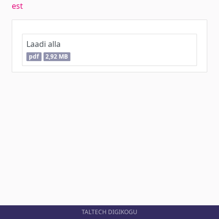
est
Laadi alla
pdf
2,92 MB
TALTECH DIGIKOGU