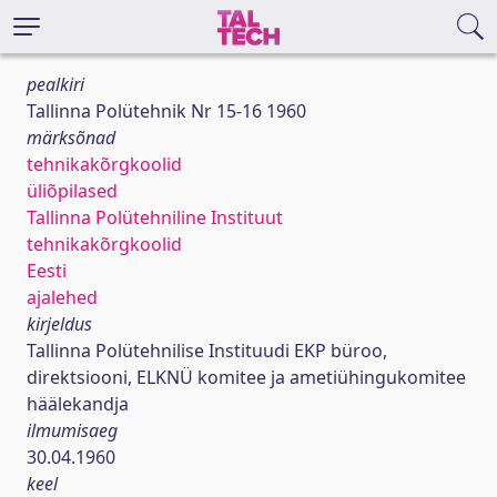
pealkiri
Tallinna Polütehnik Nr 15-16 1960
märksõnad
tehnikakõrgkoolid
üliõpilased
Tallinna Polütehniline Instituut
tehnikakõrgkoolid
Eesti
ajalehed
kirjeldus
Tallinna Polütehnilise Instituudi EKP büroo,
direktsiooni, ELKNÜ komitee ja ametiühingukomitee
häälekandja
ilmumisaeg
30.04.1960
keel