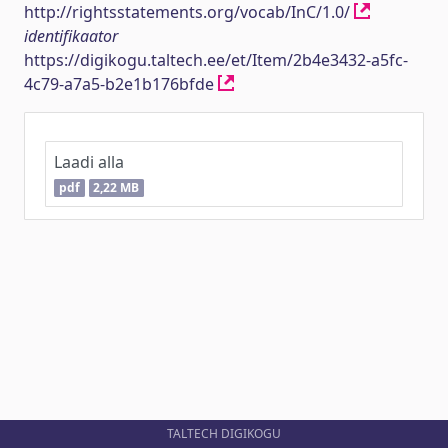
http://rightsstatements.org/vocab/InC/1.0/
identifikaator
https://digikogu.taltech.ee/et/Item/2b4e3432-a5fc-
4c79-a7a5-b2e1b176bfde
Laadi alla
pdf
2,22 MB
TALTECH DIGIKOGU