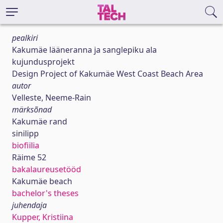
pealkiri
Kakumäe lääneranna ja sanglepiku ala
kujundusprojekt
Design Project of Kakumäe West Coast Beach Area
autor
Velleste, Neeme-Rain
märksõnad
Kakumäe rand
sinilipp
biofiilia
Räime 52
bakalaureusetööd
Kakumäe beach
bachelor's theses
juhendaja
Kupper, Kristiina