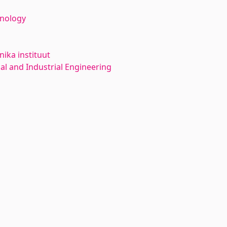
hnology
ika instituut
l and Industrial Engineering