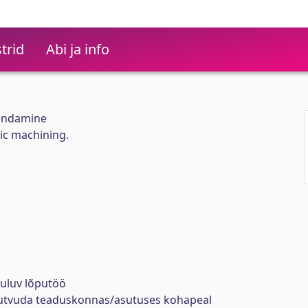
trid
Abi ja info
kendamine
ic machining.
uuluv lõputöö
tutvuda teaduskonnas/asutuses kohapeal