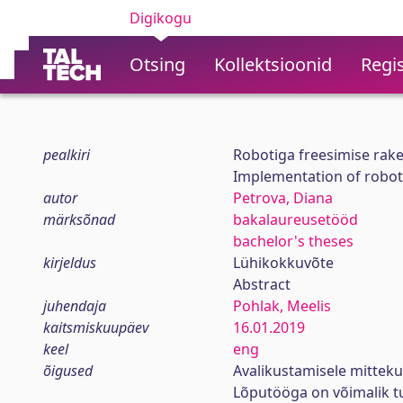
Digikogu
Otsing
Kollektsioonid
Regis
pealkiri
Robotiga freesimise ra
Implementation of robot
autor
Petrova, Diana
märksõnad
bakalaureusetööd
bachelor's theses
kirjeldus
Lühikokkuvõte
Abstract
juhendaja
Pohlak, Meelis
kaitsmiskuupäev
16.01.2019
keel
eng
õigused
Avalikustamisele mittek
Lõputööga on võimalik 