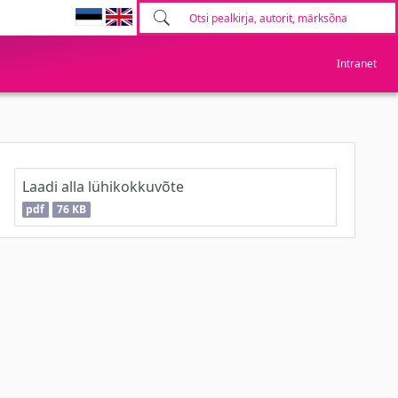
Intranet
Laadi alla lühikokkuvõte
pdf
76 KB