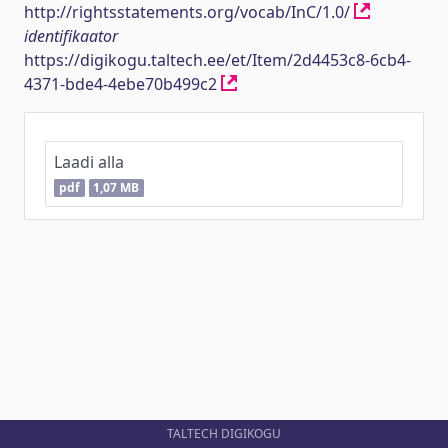
http://rightsstatements.org/vocab/InC/1.0/
identifikaator
https://digikogu.taltech.ee/et/Item/2d4453c8-6cb4-
4371-bde4-4ebe70b499c2
Laadi alla
pdf
1,07 MB
TALTECH DIGIKOGU