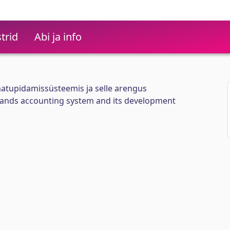
trid
Abi ja info
matupidamissüsteemis ja selle arengus
inlands accounting system and its development