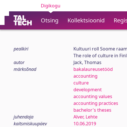
Digikogu
Otsing
Kollektsioonid
Regis
pealkiri
Kultuuri roll Soome raa
The role of culture in F
autor
Jack, Thomas
märksõnad
bakalaureusetööd
accounting
culture
development
accounting values
accounting practices
bachelor's theses
juhendaja
Alver, Lehte
kaitsmiskuupäev
10.06.2019