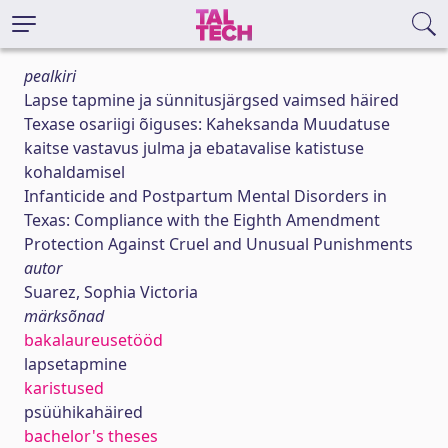
pealkiri
Lapse tapmine ja sünnitusjärgsed vaimsed häired
Texase osariigi õiguses: Kaheksanda Muudatuse
kaitse vastavus julma ja ebatavalise katistuse
kohaldamisel
Infanticide and Postpartum Mental Disorders in
Texas: Compliance with the Eighth Amendment
Protection Against Cruel and Unusual Punishments
autor
Suarez, Sophia Victoria
märksõnad
bakalaureusetööd
lapsetapmine
karistused
psüühikahäired
bachelor's theses