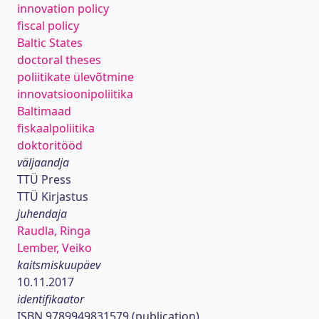
innovation policy
fiscal policy
Baltic States
doctoral theses
poliitikate ülevõtmine
innovatsioonipoliitika
Baltimaad
fiskaalpoliitika
doktoritööd
väljaandja
TTÜ Press
TTÜ Kirjastus
juhendaja
Raudla, Ringa
Lember, Veiko
kaitsmiskuupäev
10.11.2017
identifikaator
ISBN 9789949831579 (publication)