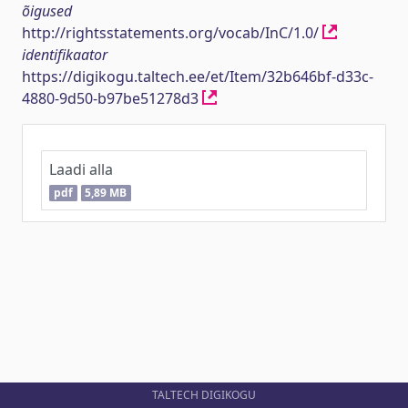
õigused
http://rightsstatements.org/vocab/InC/1.0/
identifikaator
https://digikogu.taltech.ee/et/Item/32b646bf-d33c-
4880-9d50-b97be51278d3
Laadi alla
pdf
5,89 MB
TALTECH DIGIKOGU