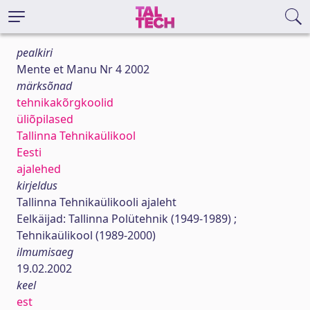
pealkiri
Mente et Manu Nr 4 2002
märksõnad
tehnikakõrgkoolid
üliõpilased
Tallinna Tehnikaülikool
Eesti
ajalehed
kirjeldus
Tallinna Tehnikaülikooli ajaleht
Eelkäijad: Tallinna Polütehnik (1949-1989) ;
Tehnikaülikool (1989-2000)
ilmumisaeg
19.02.2002
keel
est