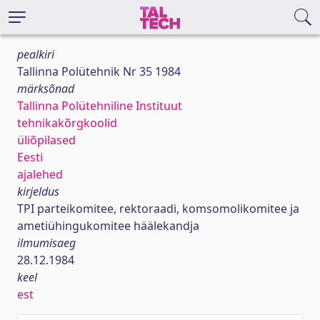
pealkiri
Tallinna Polütehnik Nr 35 1984
märksõnad
Tallinna Polütehniline Instituut
tehnikakõrgkoolid
üliõpilased
Eesti
ajalehed
kirjeldus
TPI parteikomitee, rektoraadi, komsomolikomitee ja
ametiühingukomitee häälekandja
ilmumisaeg
28.12.1984
keel
est