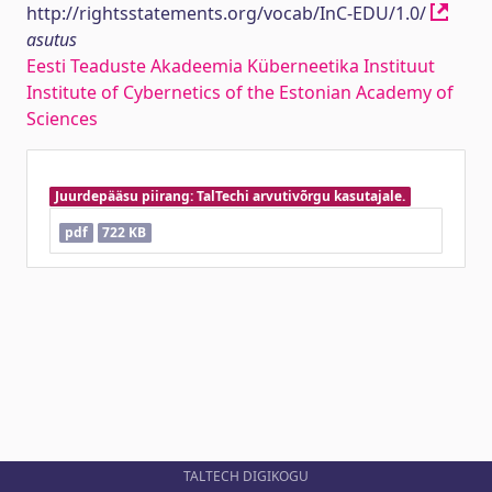
http://rightsstatements.org/vocab/InC-EDU/1.0/
asutus
Eesti Teaduste Akadeemia Küberneetika Instituut
Institute of Cybernetics of the Estonian Academy of
Sciences
Juurdepääsu piirang: TalTechi arvutivõrgu kasutajale.
pdf
722 KB
TALTECH DIGIKOGU