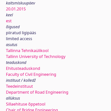
kaitsmiskuupäev
20.01.2015
keel
est
õigused
piiratud ligipääs
limited access
asutus
Tallinna Tehnikaülikool
Tallinn University of Technology
teaduskond
Ehitusteaduskond
Faculty of Civil Engineering
instituut / kolledž
Teedeinstituut
Department of Road Engineering
allüksus
Sillaehituse õppetool
Chair of Bridge Engineering