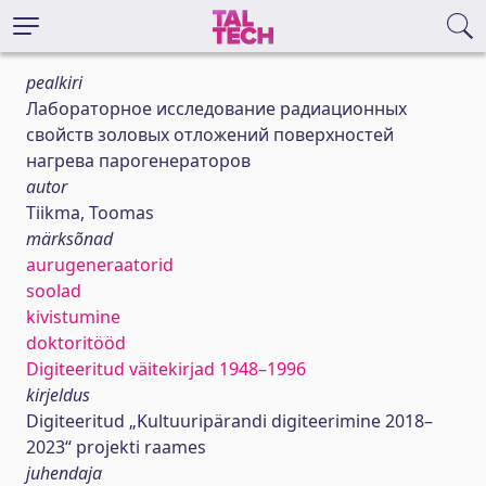
pealkiri
Лабораторное исследование радиационных
свойств золовых отложений поверхностей
нагрева парогенераторов
autor
Tiikma, Toomas
märksõnad
aurugeneraatorid
soolad
kivistumine
doktoritööd
Digiteeritud väitekirjad 1948–1996
kirjeldus
Digiteeritud „Kultuuripärandi digiteerimine 2018–
2023“ projekti raames
juhendaja