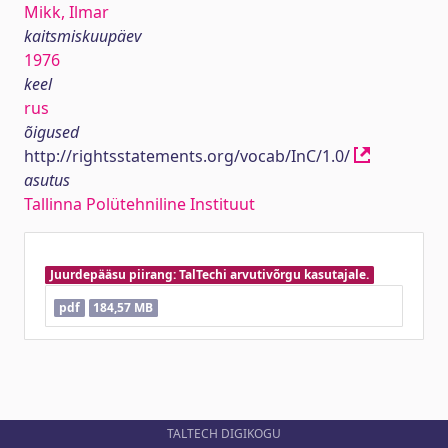
Mikk, Ilmar
kaitsmiskuupäev
1976
keel
rus
õigused
http://rightsstatements.org/vocab/InC/1.0/
asutus
Tallinna Polütehniline Instituut
Juurdepääsu piirang: TalTechi arvutivõrgu kasutajale.
pdf
184,57 MB
TALTECH DIGIKOGU