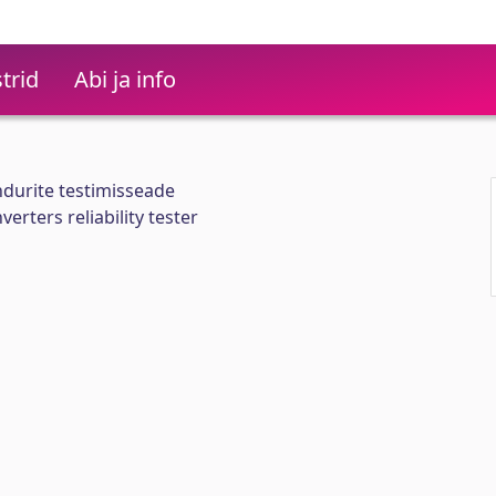
trid
Abi ja info
urite testimisseade
rters reliability tester