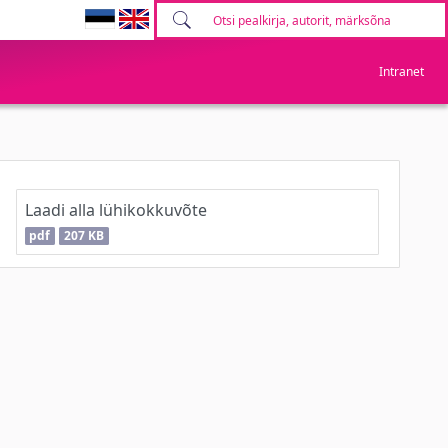
Intranet
Laadi alla lühikokkuvõte
pdf
207 KB