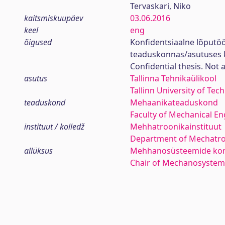
Tervaskari, Niko
kaitsmiskuupäev
03.06.2016
keel
eng
õigused
Konfidentsiaalne lõputöö
teaduskonnas/asutuses 
Confidential thesis. Not 
asutus
Tallinna Tehnikaülikool
Tallinn University of Tec
teaduskond
Mehaanikateaduskond
Faculty of Mechanical En
instituut / kolledž
Mehhatroonikainstituut
Department of Mechatro
allüksus
Mehhanosüsteemide kom
Chair of Mechanosyste