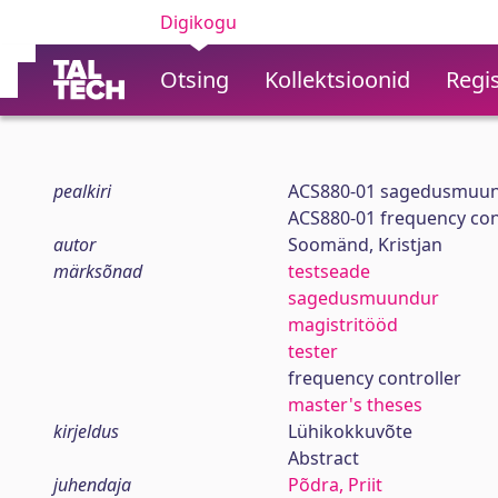
Digikogu
Otsing
Kollektsioonid
Regis
pealkiri
ACS880-01 sagedusmuund
ACS880-01 frequency conve
autor
Soomänd, Kristjan
märksõnad
testseade
sagedusmuundur
magistritööd
tester
frequency controller
master's theses
kirjeldus
Lühikokkuvõte
Abstract
juhendaja
Põdra, Priit