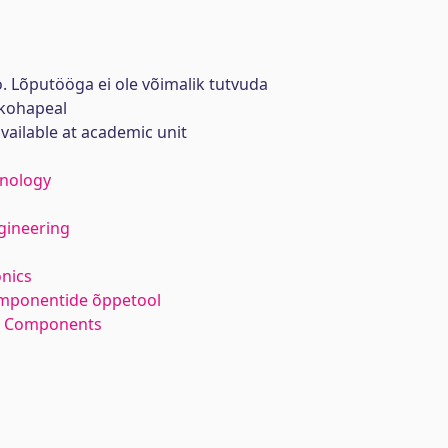
. Lõputööga ei ole võimalik tutvuda
kohapeal
available at academic unit
hnology
gineering
nics
ponentide õppetool
m Components