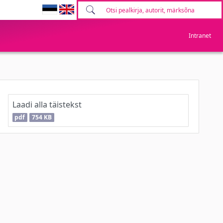
Intranet
Laadi alla täistekst
pdf
754 KB