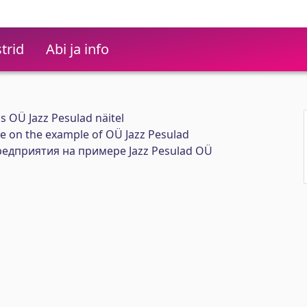
trid
Abi ja info
s OÜ Jazz Pesulad näitel
se on the example of OÜ Jazz Pesulad
едприятия на примере Jazz Pesulad OÜ