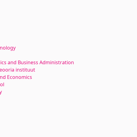
hnology
ics and Business Administration
ooria instituut
and Economics
ol
y