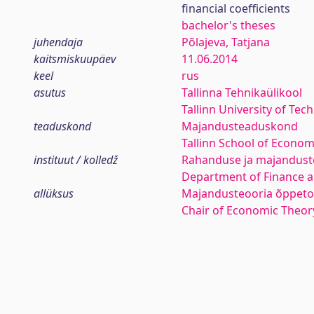
financial coefficients
bachelor's theses
juhendaja
Põlajeva, Tatjana
kaitsmiskuupäev
11.06.2014
keel
rus
asutus
Tallinna Tehnikaülikool
Tallinn University of Tec
teaduskond
Majandusteaduskond
Tallinn School of Econom
instituut / kolledž
Rahanduse ja majanduste
Department of Finance 
allüksus
Majandusteooria õppeto
Chair of Economic Theor