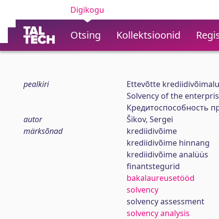
Digikogu
Otsing
Kollektsioonid
Regis
pealkiri
Ettevõtte krediidivõimalu
Solvency of the enterpri
Кредитоспособность пр
autor
Šikov, Sergei
märksõnad
krediidivõime
krediidivõime hinnang
krediidivõime analüüs
finantstegurid
bakalaureusetööd
solvency
solvency assessment
solvency analysis