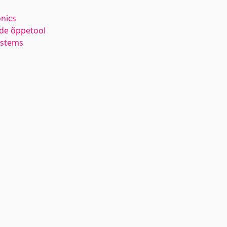
nics
de õppetool
ystems