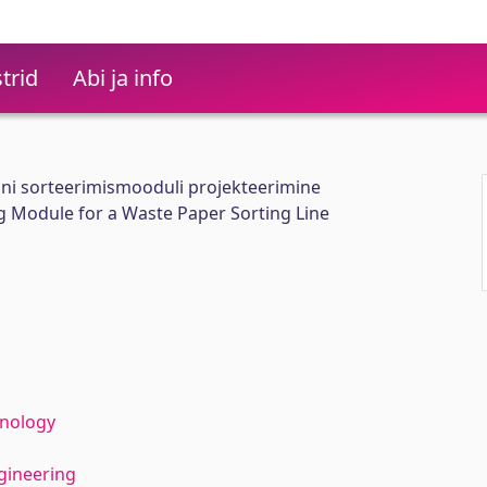
trid
Abi ja info
ini sorteerimismooduli projekteerimine
g Module for a Waste Paper Sorting Line
hnology
gineering