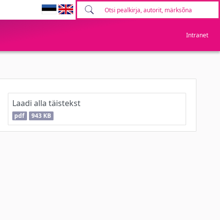
Intranet
Laadi alla täistekst
pdf
943 KB