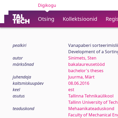
Digikogu
Otsing
Kollektsioonid
Regis
pealkiri
Vanapaberi sorteerimisli
Development of a Sortin
autor
Sinimets, Sten
märksõnad
bakalaureusetööd
bachelor's theses
juhendaja
Juurma, Märt
kaitsmiskuupäev
08.06.2016
keel
est
asutus
Tallinna Tehnikaülikool
Tallinn University of Tec
teaduskond
Mehaanikateaduskond
Faculty of Mechanical En