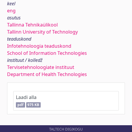
keel
eng
asutus
Tallinna Tehnikaülikool
Tallinn University of Technology
teaduskond
Infotehnoloogia teaduskond
School of Information Technologies
instituut / kolledž
Tervisetehnoloogiate instituut
Department of Health Technologies
Laadi alla
pdf
975 KB
TALTECH DIGIKOGU