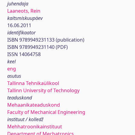
juhendaja
Laaneots, Rein
kaitsmiskuupäev
16.06.2011
identifikaator
ISBN 9789949231133 (publication)
ISBN 9789949231140 (PDF)
ISSN 14064758
keel
eng
asutus
Tallinna Tehnikaülikool
Tallinn University of Technology
teaduskond
Mehaanikateaduskond
Faculty of Mechanical Engineering
instituut / kolledž
Mehhatroonikainstituut
Department of Mechatronics