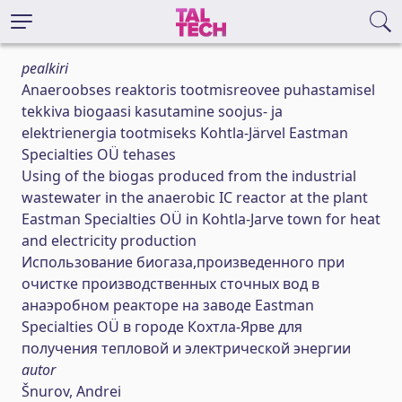
pealkiri
Anaeroobses reaktoris tootmisreovee puhastamisel
tekkiva biogaasi kasutamine soojus- ja
elektrienergia tootmiseks Kohtla-Järvel Eastman
Specialties OÜ tehases
Using of the biogas produced from the industrial
wastewater in the anaerobic IC reactor at the plant
Eastman Specialties OÜ in Kohtla-Jarve town for heat
and electricity production
Использование биогаза,произведенного при
очистке производственных сточных вод в
анаэробном реакторе на заводе Eastman
Specialties OÜ в городе Кохтла-Ярве для
получения тепловой и электрической энергии
autor
Šnurov, Andrei