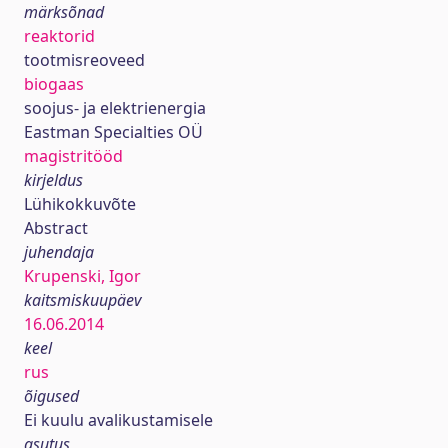
märksõnad
reaktorid
tootmisreoveed
biogaas
soojus- ja elektrienergia
Eastman Specialties OÜ
magistritööd
kirjeldus
Lühikokkuvõte
Abstract
juhendaja
Krupenski, Igor
kaitsmiskuupäev
16.06.2014
keel
rus
õigused
Ei kuulu avalikustamisele
asutus