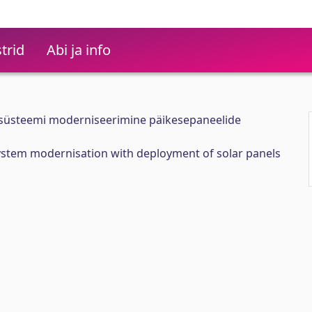
trid
Abi ja info
ssüsteemi moderniseerimine päikesepaneelide
 system modernisation with deployment of solar panels