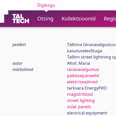
Digikogu
Otsing
Kollektsioonid
Regis
pealkiri
Tallinna tänavavalgustu
kasutuselevõtuga
Tallinn street lightning
autor
Altof, Maria
märksõnad
tänavavalgustus
päikesepaneelid
elektriseadmed
tarkvara EnergyPRO
magistritööd
street lighting
solar panels
electrical equipment