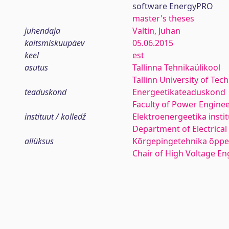
software EnergyPRO
master's theses
juhendaja
Valtin, Juhan
kaitsmiskuupäev
05.06.2015
keel
est
asutus
Tallinna Tehnikaülikool
Tallinn University of Tec
teaduskond
Energeetikateaduskond
Faculty of Power Engine
instituut / kolledž
Elektroenergeetika insti
Department of Electrica
allüksus
Kõrgepingetehnika õppe
Chair of High Voltage En