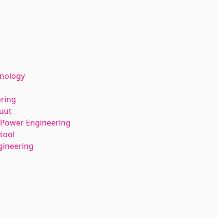
hnology
ering
tuut
l Power Engineering
tool
gineering