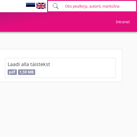
Intranet
Laadi alla täistekst
pdf
1,59 MB