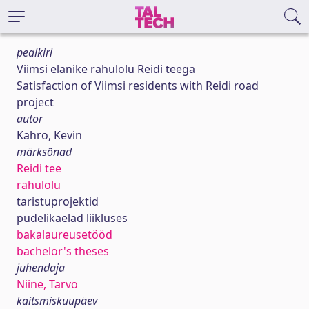
pealkiri
Viimsi elanike rahulolu Reidi teega
Satisfaction of Viimsi residents with Reidi road
project
autor
Kahro, Kevin
märksõnad
Reidi tee
rahulolu
taristuprojektid
pudelikaelad liikluses
bakalaureusetööd
bachelor's theses
juhendaja
Niine, Tarvo
kaitsmiskuupäev