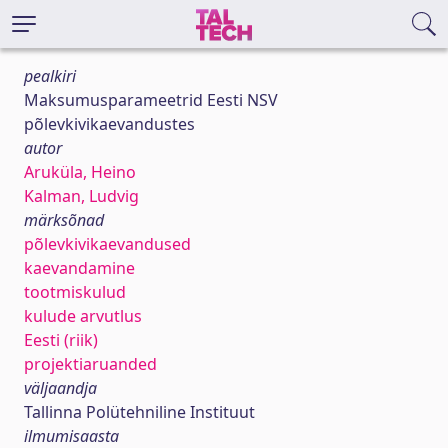
pealkiri
Maksumusparameetrid Eesti NSV
põlevkivikaevandustes
autor
Aruküla, Heino
Kalman, Ludvig
märksõnad
põlevkivikaevandused
kaevandamine
tootmiskulud
kulude arvutlus
Eesti (riik)
projektiaruanded
väljaandja
Tallinna Polütehniline Instituut
ilmumisaasta