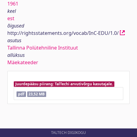
1961
keel
est
õigused
http://rightsstatements.org/vocab/InC-EDU/1.0/
asutus
Tallinna Polütehniline Instituut
allüksus
Mäekateeder
Juurdepääsu piirang: TalTechi arvutivõrgu kasutajale.
pdf
23,52 MB
TALTECH DIGIKOGU