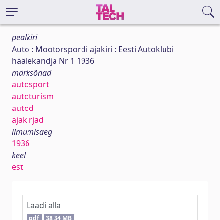
pealkiri
Auto : Mootorspordi ajakiri : Eesti Autoklubi
häälekandja Nr 1 1936
märksõnad
autosport
autoturism
autod
ajakirjad
ilmumisaeg
1936
keel
est
Laadi alla
pdf
38,34 MB