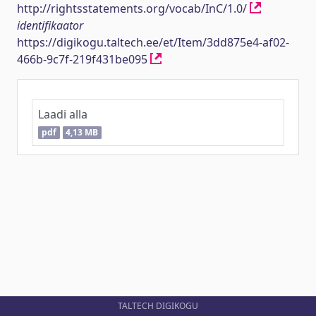
http://rightsstatements.org/vocab/InC/1.0/
identifikaator
https://digikogu.taltech.ee/et/Item/3dd875e4-af02-
466b-9c7f-219f431be095
Laadi alla
pdf
4,13 MB
TALTECH DIGIKOGU