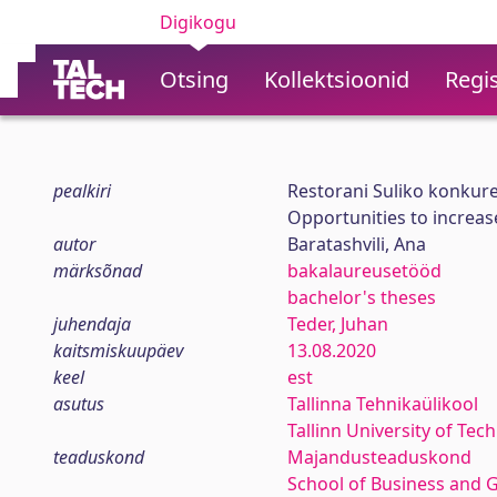
Digikogu
Otsing
Kollektsioonid
Regis
pealkiri
Restorani Suliko konkur
Opportunities to increas
autor
Baratashvili, Ana
märksõnad
bakalaureusetööd
bachelor's theses
juhendaja
Teder, Juhan
kaitsmiskuupäev
13.08.2020
keel
est
asutus
Tallinna Tehnikaülikool
Tallinn University of Tec
teaduskond
Majandusteaduskond
School of Business and 