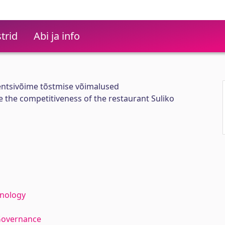
trid
Abi ja info
entsivõime tõstmise võimalused
e the competitiveness of the restaurant Suliko
hnology
Governance