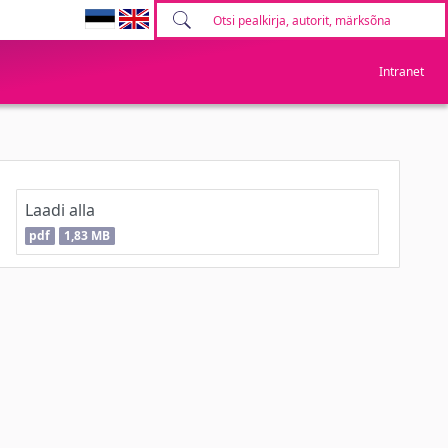
Intranet
Laadi alla
pdf
1,83 MB