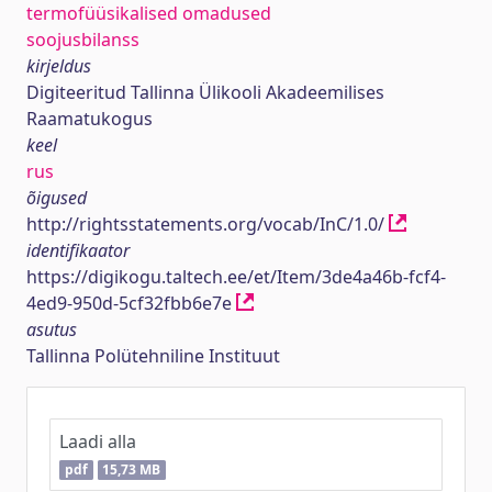
termofüüsikalised omadused
soojusbilanss
kirjeldus
Digiteeritud Tallinna Ülikooli Akadeemilises
Raamatukogus
keel
rus
õigused
http://rightsstatements.org/vocab/InC/1.0/
identifikaator
https://digikogu.taltech.ee/et/Item/3de4a46b-fcf4-
4ed9-950d-5cf32fbb6e7e
asutus
Tallinna Polütehniline Instituut
Laadi alla
pdf
15,73 MB