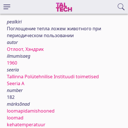
pealkiri
Поглощение тепла ложем животного при
периодическом пользовании
autor
Отлоот, Хэндрик
ilmumisaeg
1960
seeria
Tallinna Polütehnilise Instituudi toimetised
Seeria A
number
182
märksõnad
loomapidamishooned
loomad
kehatemperatuur