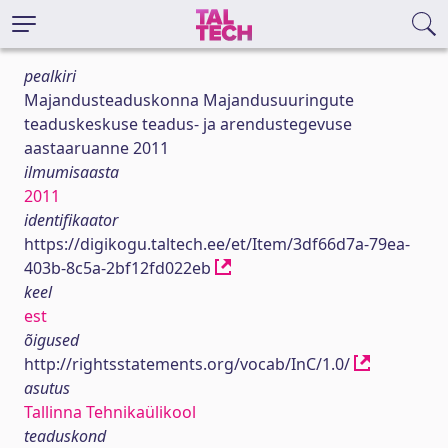
pealkiri
Majandusteaduskonna Majandusuuringute
teaduskeskuse teadus- ja arendustegevuse
aastaaruanne 2011
ilmumisaasta
2011
identifikaator
https://digikogu.taltech.ee/et/Item/3df66d7a-79ea-
403b-8c5a-2bf12fd022eb
keel
est
õigused
http://rightsstatements.org/vocab/InC/1.0/
asutus
Tallinna Tehnikaülikool
teaduskond