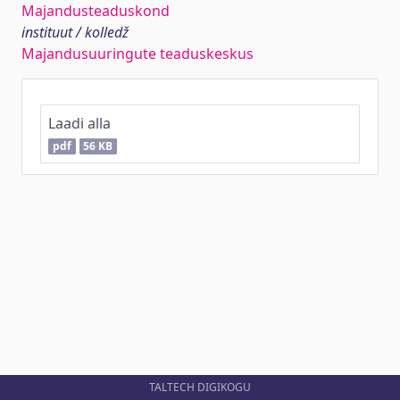
Majandusteaduskond
instituut / kolledž
Majandusuuringute teaduskeskus
Laadi alla
pdf
56 KB
TALTECH DIGIKOGU