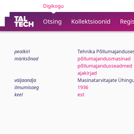
Digikogu
Otsing
Kollektsioonid
Regis
pealkiri
Tehnika Põllumajanduses :
märksõnad
põllumajandusmasinad
põllumajandusseadmed
ajakirjad
väljaandja
Masinatarvitajate Ühingu
ilmumisaeg
1936
keel
est