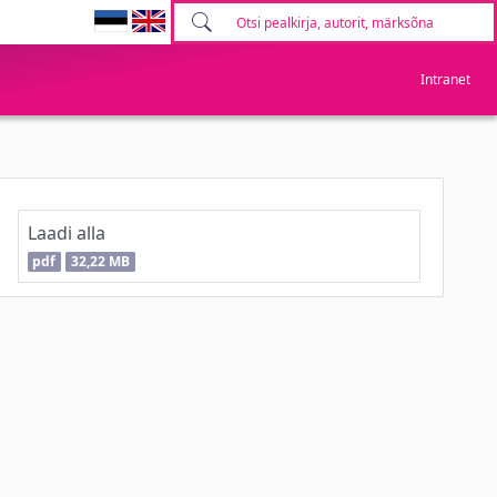
Intranet
Laadi alla
pdf
32,22 MB