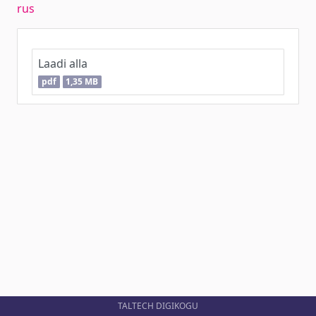
rus
Laadi alla
pdf
1,35 MB
TALTECH DIGIKOGU