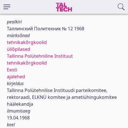
pealkiri
Таллинский Политехник № 12 1968
märksõnad
tehnikakõrgkoolid
üliõpilased
Tallinna Polütehniline Instituut
tehnikakõrgkoolid
Eesti
ajalehed
kirjeldus
Tallinna Polütehnilise Instituudi parteikomitee,
rektoraadi, ELKNÜ komitee ja ametiühingukomitee
häälekandja
ilmumisaeg
19.04.1968
keel