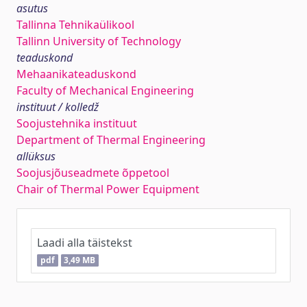
asutus
Tallinna Tehnikaülikool
Tallinn University of Technology
teaduskond
Mehaanikateaduskond
Faculty of Mechanical Engineering
instituut / kolledž
Soojustehnika instituut
Department of Thermal Engineering
allüksus
Soojusjõuseadmete õppetool
Chair of Thermal Power Equipment
Laadi alla täistekst
pdf
3,49 MB