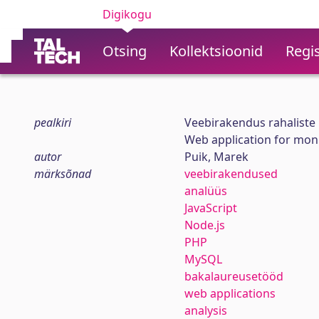
Digikogu
Otsing
Kollektsioonid
Regis
pealkiri
Veebirakendus rahaliste 
Web application for moni
autor
Puik, Marek
märksõnad
veebirakendused
analüüs
JavaScript
Node.js
PHP
MySQL
bakalaureusetööd
web applications
analysis