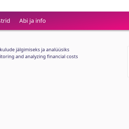
trid
Abi ja info
kulude jälgimiseks ja analüüsiks
toring and analyzing financial costs