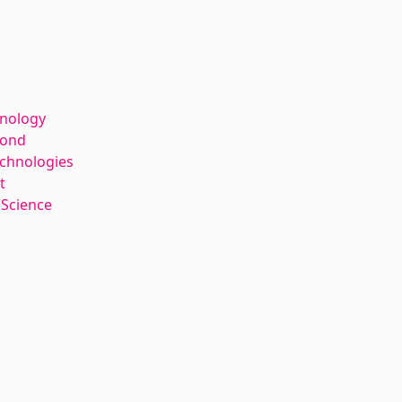
hnology
kond
echnologies
t
 Science