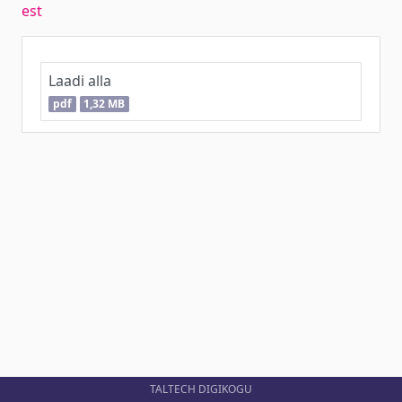
est
Laadi alla
pdf
1,32 MB
TALTECH DIGIKOGU