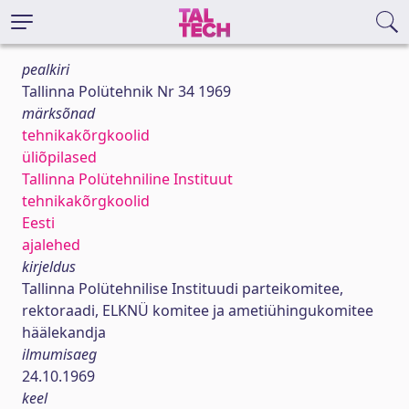
pealkiri
Tallinna Polütehnik Nr 34 1969
märksõnad
tehnikakõrgkoolid
üliõpilased
Tallinna Polütehniline Instituut
tehnikakõrgkoolid
Eesti
ajalehed
kirjeldus
Tallinna Polütehnilise Instituudi parteikomitee,
rektoraadi, ELKNÜ komitee ja ametiühingukomitee
häälekandja
ilmumisaeg
24.10.1969
keel