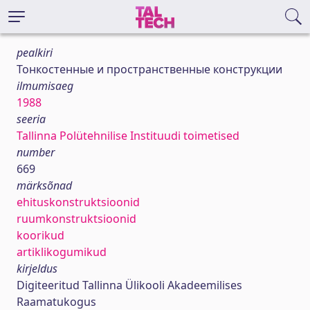
pealkiri
Тонкостенные и пространственные конструкции
ilmumisaeg
1988
seeria
Tallinna Polütehnilise Instituudi toimetised
number
669
märksõnad
ehituskonstruktsioonid
ruumkonstruktsioonid
koorikud
artiklikogumikud
kirjeldus
Digiteeritud Tallinna Ülikooli Akadeemilises
Raamatukogus