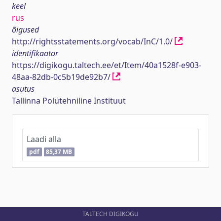
keel
rus
õigused
http://rightsstatements.org/vocab/InC/1.0/
identifikaator
https://digikogu.taltech.ee/et/Item/40a1528f-e903-
48aa-82db-0c5b19de92b7/
asutus
Tallinna Polütehniline Instituut
Laadi alla
pdf
85,37 MB
TALTECH DIGIKOGU