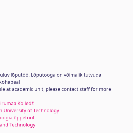
uuluv lõputöö. Lõputööga on võimalik tutvuda
kohapeal
ble at academic unit, please contact staff for more
 Virumaa Kolledž
nn University of Technology
loogia õppetool
y and Technology