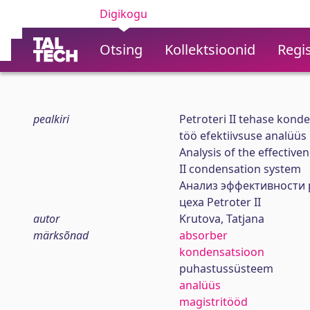
Digikogu
Otsing
Kollektsioonid
Regis
pealkiri
Petroteri II tehase kon
töö efektiivsuse analüüs
Analysis of the effective
II condensation system
Анализ эффективности 
цеха Petroter II
autor
Krutova, Tatjana
märksõnad
absorber
kondensatsioon
puhastussüsteem
analüüs
magistritööd