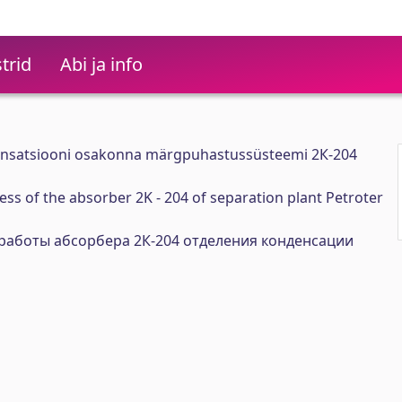
trid
Abi ja info
densatsiooni osakonna märgpuhastussüsteemi 2К-204
ness of the absorber 2K - 204 of separation plant Petroter
работы абсорбера 2К-204 отделения конденсации