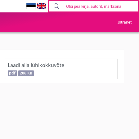
Intranet
Laadi alla lühikokkuvõte
pdf
206 KB