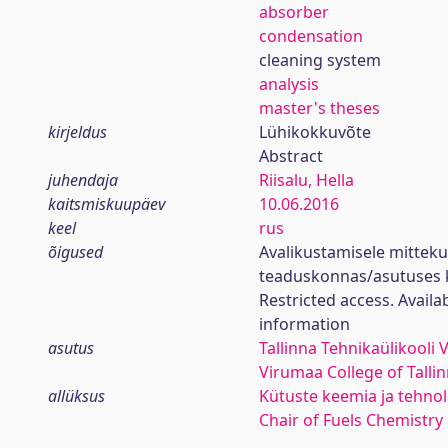
absorber
condensation
cleaning system
analysis
master's theses
kirjeldus
Lühikokkuvõte
Abstract
juhendaja
Riisalu, Hella
kaitsmiskuupäev
10.06.2016
keel
rus
õigused
Avalikustamisele mittek
teaduskonnas/asutuses 
Restricted access. Availa
information
asutus
Tallinna Tehnikaülikooli
Virumaa College of Talli
allüksus
Kütuste keemia ja tehno
Chair of Fuels Chemistr