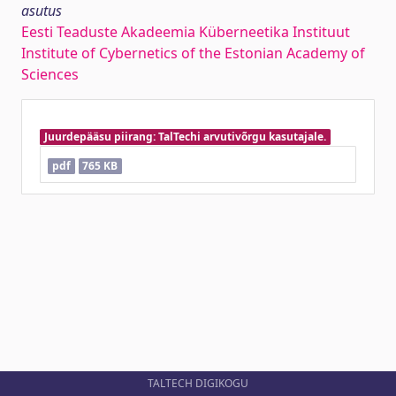
asutus
Eesti Teaduste Akadeemia Küberneetika Instituut
Institute of Cybernetics of the Estonian Academy of
Sciences
Juurdepääsu piirang: TalTechi arvutivõrgu kasutajale.
pdf
765 KB
TALTECH DIGIKOGU