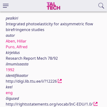
pealkiri
Integrated photoelasticity for axisymmetric flow
birefringence studies
autor
Aben, Hillar
Puro, Alfred
kirjeldus
Research Report Mech 78/92
ilmumisaasta
1992
identifikaator
http://digi.lib.ttu.ee/i/?12226
keel
eng
õigused
http://rightsstatements.org/vocab/InC-EDU/1.0/